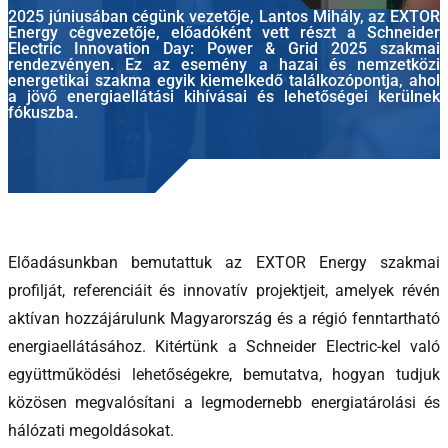
2025 júniusában cégünk vezetője, Lantos Mihály, az EXTOR
Energy cégvezetője, előadóként vett részt a Schneider
Electric Innovation Day: Power & Grid 2025 szakmai
rendezvényen. Ez az esemény a hazai és nemzetközi
energetikai szakma egyik kiemelkedő találkozópontja, ahol
a jövő energiaellátási kihívásai és lehetőségei kerülnek
fókuszba.
Előadásunkban bemutattuk az EXTOR Energy szakmai
profilját, referenciáit és innovatív projektjeit, amelyek révén
aktívan hozzájárulunk Magyarország és a régió fenntartható
energiaellátásához. Kitértünk a Schneider Electric-kel való
együttműködési lehetőségekre, bemutatva, hogyan tudjuk
közösen megvalósítani a legmodernebb energiatárolási és
hálózati megoldásokat.