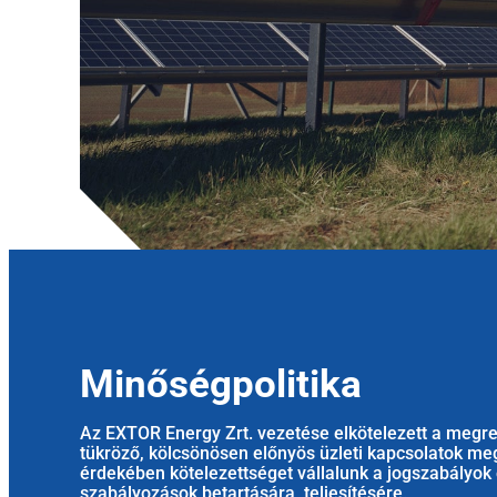
Minőségpolitika
Az EXTOR Energy Zrt. vezetése elkötelezett a megr
tükröző, kölcsönösen előnyös üzleti kapcsolatok m
érdekében kötelezettséget vállalunk a jogszabályok 
szabályozások betartására, teljesítésére.