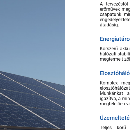
A tervezéstől
erőművek megv
csapatunk min
engedélyeztet
átadásig.
Energiatáro
Korszerű akku
hálózati stabil
megtermelt zö
Elosztóháló
Komplex mego
elosztóhálózat
Munkánkat a 
igazítva, a m
megfelelően v
Üzemelteté
Teljes körű 