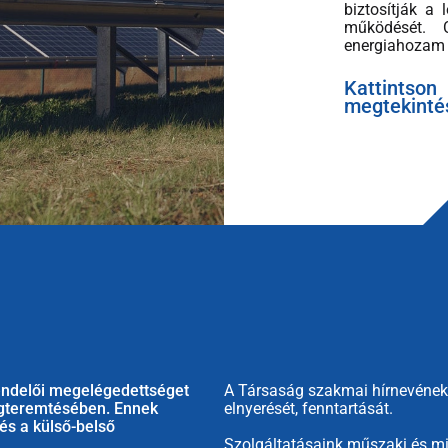
biztosítják a
működését. 
energiahozam 
Kattints
megtekinté
endelői megelégedettséget
A Társaság szakmai hírnevének b
egteremtésében. Ennek
elnyerését, fenntartását.
és a külső-belső
Szolgáltatásaink műszaki és mi