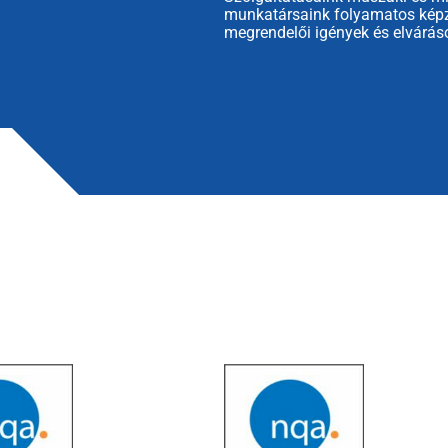
munkatársaink folyamatos képzé
megrendelői igények és elvárás