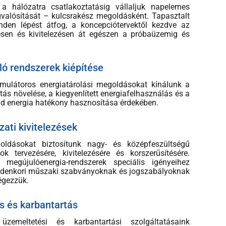
 a hálózatra csatlakoztatásig vállaljuk napelemes
alósítását – kulcsrakész megoldásként. Tapasztalt
den lépést átfog, a koncepciótervektől kezdve az
ésen és kivitelezésen át egészen a próbaüzemig és
ló rendszerek kiépítése
mulátoros energiatárolási megoldásokat kínálunk a
itás növelése, a kiegyenlített energiafelhasználás és a
ld energia hatékony hasznosítása érdekében.
zati kivitelezések
ldásokat biztosítunk nagy- és középfeszültségű
ok tervezésére, kivitelezésére és korszerűsítésére.
megújulóenergia-rendszerek speciális igényeihez
indenkori műszaki szabványoknak és jogszabályoknak
égezzük.
s és karbantartás
üzemeltetési és karbantartási szolgáltatásaink