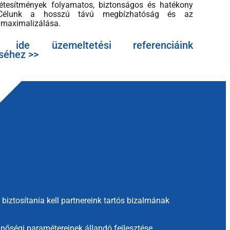
 létesítmények folyamatos, biztonságos és hatékony
Célunk a hosszú távú megbízhatóság és az
maximalizálása.
on ide üzemeltetési referenciáink
séhez >>
iztosítania kell partnereink tartós bizalmának
nőségi paramétereinek állandó fejlesztése,