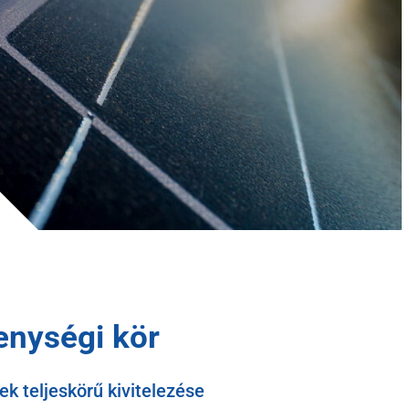
enységi kör
 teljeskörű kivitelezése