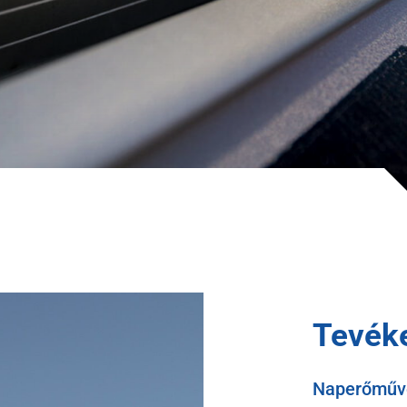
Tevék
Naperőművek