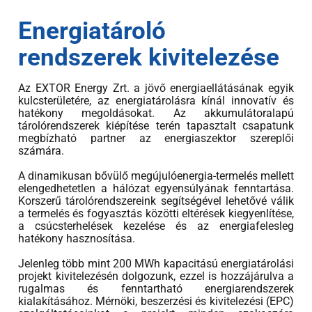
Energiatároló
rendszerek kivitelezése
Az EXTOR Energy Zrt. a jövő energiaellátásának egyik
kulcsterületére, az energiatárolásra kínál innovatív és
hatékony megoldásokat. Az akkumulátoralapú
tárolórendszerek kiépítése terén tapasztalt csapatunk
megbízható partner az energiaszektor szereplői
számára.
A dinamikusan bővülő megújulóenergia-termelés mellett
elengedhetetlen a hálózat egyensúlyának fenntartása.
Korszerű tárolórendszereink segítségével lehetővé válik
a termelés és fogyasztás közötti eltérések kiegyenlítése,
a csúcsterhelések kezelése és az energiafelesleg
hatékony hasznosítása.
Jelenleg több mint 200 MWh kapacitású energiatárolási
projekt kivitelezésén dolgozunk, ezzel is hozzájárulva a
rugalmas és fenntartható energiarendszerek
kialakításához. Mérnöki, beszerzési és kivitelezési (EPC)