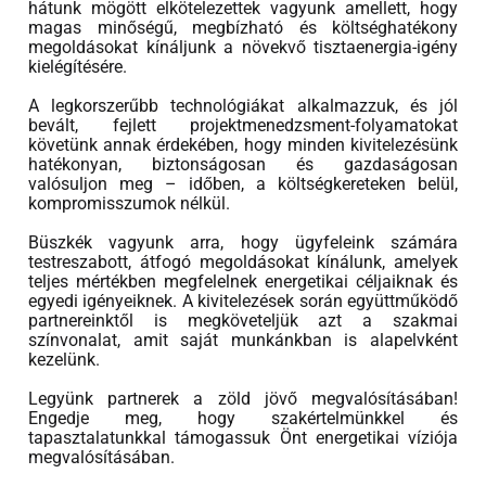
hátunk mögött elkötelezettek vagyunk amellett, hogy
magas minőségű, megbízható és költséghatékony
megoldásokat kínáljunk a növekvő tisztaenergia-igény
kielégítésére.
A legkorszerűbb technológiákat alkalmazzuk, és jól
bevált, fejlett projektmenedzsment-folyamatokat
követünk annak érdekében, hogy minden kivitelezésünk
hatékonyan, biztonságosan és gazdaságosan
valósuljon meg – időben, a költségkereteken belül,
kompromisszumok nélkül.
Büszkék vagyunk arra, hogy ügyfeleink számára
testreszabott, átfogó megoldásokat kínálunk, amelyek
teljes mértékben megfelelnek energetikai céljaiknak és
egyedi igényeiknek. A kivitelezések során együttműködő
partnereinktől is megköveteljük azt a szakmai
színvonalat, amit saját munkánkban is alapelvként
kezelünk.
Legyünk partnerek a zöld jövő megvalósításában!
Engedje meg, hogy szakértelmünkkel és
tapasztalatunkkal támogassuk Önt energetikai víziója
megvalósításában.