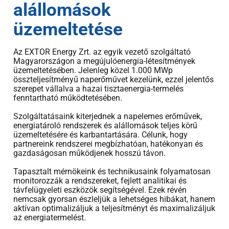
alállomások
üzemeltetése
Az EXTOR Energy Zrt. az egyik vezető szolgáltató
Magyarországon a megújulóenergia-létesítmények
üzemeltetésében. Jelenleg közel 1.000 MWp
összteljesítményű naperőművet kezelünk, ezzel jelentős
szerepet vállalva a hazai tisztaenergia-termelés
fenntartható működtetésében.
Szolgáltatásaink kiterjednek a napelemes erőművek,
energiatároló rendszerek és alállomások teljes körű
üzemeltetésére és karbantartására. Célunk, hogy
partnereink rendszerei megbízhatóan, hatékonyan és
gazdaságosan működjenek hosszú távon.
Tapasztalt mérnökeink és technikusaink folyamatosan
monitorozzák a rendszereket, fejlett analitikai és
távfelügyeleti eszközök segítségével. Ezek révén
nemcsak gyorsan észleljük a lehetséges hibákat, hanem
aktívan optimalizáljuk a teljesítményt és maximalizáljuk
az energiatermelést.