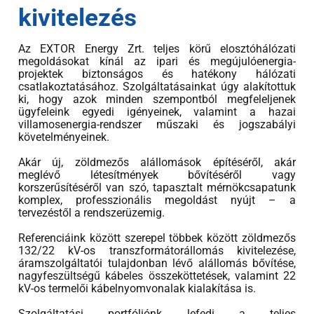
kivitelezés
Az EXTOR Energy Zrt. teljes körű elosztóhálózati
megoldásokat kínál az ipari és megújulóenergia-
projektek biztonságos és hatékony hálózati
csatlakoztatásához. Szolgáltatásainkat úgy alakítottuk
ki, hogy azok minden szempontból megfeleljenek
ügyfeleink egyedi igényeinek, valamint a hazai
villamosenergia-rendszer műszaki és jogszabályi
követelményeinek.
Akár új, zöldmezős alállomások építéséről, akár
meglévő létesítmények bővítéséről vagy
korszerűsítéséről van szó, tapasztalt mérnökcsapatunk
komplex, professzionális megoldást nyújt – a
tervezéstől a rendszerüzemig.
Referenciáink között szerepel többek között zöldmezős
132/22 kV-os transzformátorállomás kivitelezése,
áramszolgáltatói tulajdonban lévő alállomás bővítése,
nagyfeszültségű kábeles összeköttetések, valamint 22
kV-os termelői kábelnyomvonalak kialakítása is.
Szolgáltatási portfóliónk lefedi a teljes