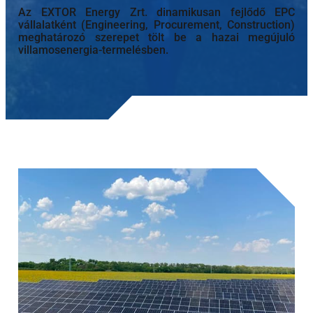
Az EXTOR Energy Zrt. dinamikusan fejlődő EPC
vállalatként (Engineering, Procurement, Construction)
meghatározó szerepet tölt be a hazai megújuló
villamosenergia-termelésben.