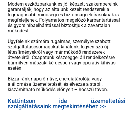
Modern eszközparkunk és jól képzett szakembereink
garantálják, hogy az általunk kezelt rendszerek a
legmagasabb minőségi és biztonsági előírásoknak is
megfeleljenek. Folyamatos megelőző karbantartással
és gyors hibaelhárítással biztosítjuk a zavartalan
működést.
Ügyfeleink számára rugalmas, személyre szabott
szolgáltatáscsomagokat kínálunk, legyen szó új
létesítményekről vagy már működő rendszerek
átvételéről. Csapatunk készséggel áll rendelkezésre
bármilyen műszaki kérdésben vagy operatív kihívás
esetén.
Bízza ránk naperőműve, energiatárolója vagy
alállomása üzemeltetését, és élvezze a stabil,
kiszámítható működés előnyeit – hosszú távon.
Kattintson ide üzemeltetési
szolgáltatásaink megtekintéséhez >>