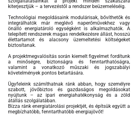
szolgáltatásainkat a projekt minden szakaszára
kiterjesztjük – a tervezéstől a rendszer beüzemeléséig.
Technológiai megoldásaink modulárisak, bővíthetők és
integrálhatók már meglévő naperőművekhez vagy
önálló energiatároló egységként is alkalmazhatók. A
telepített rendszerek magas rendelkezésre állást, hosszú
élettartamot és alacsony üzemeltetési költségeket
biztosítanak.
A projektmegvalósítás során kiemelt figyelmet fordítunk
a minőségre, biztonságra és fenntarthatóságra,
valamint a vonatkozó műszaki és jogszabályi
követelmények pontos betartására.
Ügyfeleink számíthatnak ránk abban, hogy személyre
szabott, jövőbiztos és gazdaságos megoldásokat
nyújtunk – az ipari energiahatékonyság és a zöld
átállás szolgálatában.
Bízza ránk energiatárolási projektjét, és építsük együtt a
megbízhatóbb, fenntarthatóbb energiajövőt!