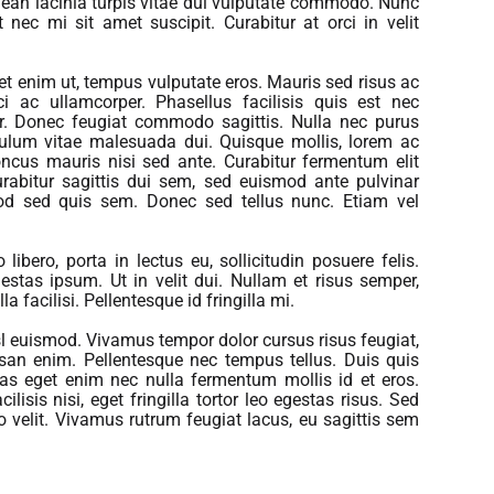
ean lacinia turpis vitae dui vulputate commodo. Nunc
t nec mi sit amet suscipit. Curabitur at orci in velit
t enim ut, tempus vulputate eros. Mauris sed risus ac
ci ac ullamcorper. Phasellus facilisis quis est nec
. Donec feugiat commodo sagittis. Nulla nec purus
ibulum vitae malesuada dui. Quisque mollis, lorem ac
ncus mauris nisi sed ante. Curabitur fermentum elit
rabitur sagittis dui sem, sed euismod ante pulvinar
od sed quis sem. Donec sed tellus nunc. Etiam vel
libero, porta in lectus eu, sollicitudin posuere felis.
estas ipsum. Ut in velit dui. Nullam et risus semper,
 facilisi. Pellentesque id fringilla mi.
isl euismod. Vivamus tempor dolor cursus risus feugiat,
msan enim. Pellentesque nec tempus tellus. Duis quis
as eget enim nec nulla fermentum mollis id et eros.
cilisis nisi, eget fringilla tortor leo egestas risus. Sed
o velit. Vivamus rutrum feugiat lacus, eu sagittis sem