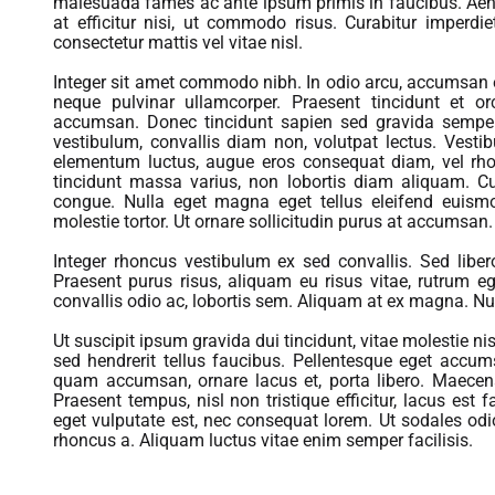
malesuada fames ac ante ipsum primis in faucibus. Aen
at efficitur nisi, ut commodo risus. Curabitur imperdie
consectetur mattis vel vitae nisl.
Integer sit amet commodo nibh. In odio arcu, accumsan e
neque pulvinar ullamcorper. Praesent tincidunt et or
accumsan. Donec tincidunt sapien sed gravida semper
vestibulum, convallis diam non, volutpat lectus. Vest
elementum luctus, augue eros consequat diam, vel rho
tincidunt massa varius, non lobortis diam aliquam. Cu
congue. Nulla eget magna eget tellus eleifend euism
molestie tortor. Ut ornare sollicitudin purus at accumsan.
Integer rhoncus vestibulum ex sed convallis. Sed libero 
Praesent purus risus, aliquam eu risus vitae, rutrum eg
convallis odio ac, lobortis sem. Aliquam at ex magna. Nulla
Ut suscipit ipsum gravida dui tincidunt, vitae molestie n
sed hendrerit tellus faucibus. Pellentesque eget accu
quam accumsan, ornare lacus et, porta libero. Maecen
Praesent tempus, nisl non tristique efficitur, lacus est fa
eget vulputate est, nec consequat lorem. Ut sodales odi
rhoncus a. Aliquam luctus vitae enim semper facilisis.