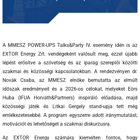
A MMESZ POWER-UPS Talks&Party IV. esemény idén is az
EXTOR Energy Zrt. vendégeként valósult meg, ezzel újabb
lépést erősítve a szövetség és az iparág szereplői közötti
szakmai és közösségi kapcsolatokban. A rendezvényen dr.
Novák Csaba, az MMESZ elnöke bemutatta az elmúlt
időszak eredményeit és a 2026-os célokat, melyeket Eörs
Huba (IFUA Horváth&Partners) inspiráló előadása, majd
közösségi játék és Litkai Gergely stand-upja tett még
emlékezetesebbé. A program egyszerre adott iránymutatást,
motivációt és lehetőséget a szakmai diskurzusra.
Az EXTOR Energy számára kiemelten fontos, hogy