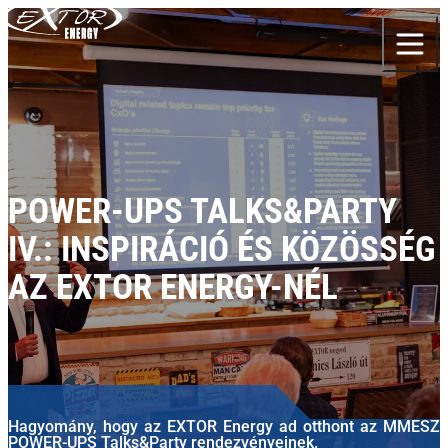
Skip to content
POWER-UPS TALKS&PARTY
IV.: INSPIRÁCIÓ ÉS KÖZÖSSÉG
AZ EXTOR ENERGY-NÉL
Hagyomány, hogy az EXTOR Energy ad otthont az MMESZ
POWER-UPS Talks&Party rendezvényeinek.