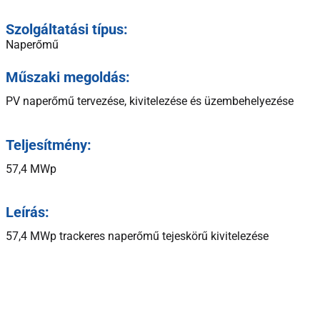
Szolgáltatási típus:
Naperőmű
Műszaki megoldás:
PV naperőmű tervezése, kivitelezése és üzembehelyezése
Teljesítmény:
57,4 MWp
Leírás:
57,4 MWp trackeres naperőmű tejeskörű kivitelezése