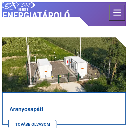
Skip to content
ENERGIATÁROLÓ
Aranyosapáti
TOVÁBB OLVASOM