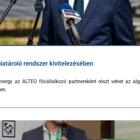
atároló rendszer kivitelezésében
rgy az ALTEO fővállalkozó partnereként részt vehet az al
en.