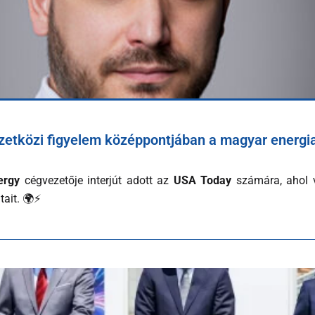
tközi figyelem középpontjában a magyar energia
ergy
cégvezetője interjút adott az
USA Today
számára, ahol v
tait. 🌍⚡