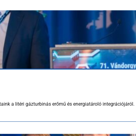
k a litéri gázturbinás erőmű és energiatároló integrációjáról.