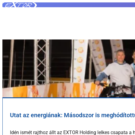
Skip to content
VF_ADMIN
Utat az energiának: Másodszor is meghódítottuk
Idén ismét rajthoz állt az EXTOR Holding lelkes csapata a