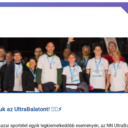
 az UltraBalatont! 🏃‍♂️⚡
 hazai sportélet egyik legkiemelkedőbb eseményén, az NN Ultra